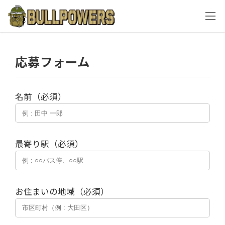
コ
ナ
ン
ビ
テ
ゲ
ン
ー
ツ
シ
応募フォーム
へ
ョ
ス
ン
キ
に
名前（必須）
ッ
移
プ
動
最寄り駅（必須）
お住まいの地域（必須）